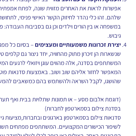
אפשרות לראות את האחרים מזווית שונה, לפתח אמפתיה ו
שלהם. זהו כלי נהדר לחיזוק הקשר האישי פנימי, לתחושת
במשפחה או בין הורים וילדים וכן גם בסביבות העבודה:
פ
גיבוש.
יצירת זכרונות משמעותיים ומעצימים
– בסיום כל מפגש
שנשארות הן זיכרון מתוק מהחוויה, יחד ניצור גם קלפים טי
המשתתפים בסדנה, אלה מהווים עוגן ויזואלי לרגעים המש
המאפשר לחזור אליהם שוב ושוב. באמצעות סדנאות פוטות
שהושגו, לקבל השראה ולהשתמש בהם כמשאבים להמש
(דוגמת אלבום מסע – או תמונות שתלויות בבית ואף תע
בסדנת צילום בסמארטפון לחברות)
סדנאות צילום בסמארטפון בארגונים ובחברות,מציעות ג
לשיפור הכישורים המקצועיים. המשתתפים מפתחים תשומ
התבוננות באחר. הצילום כאן הופך לכלי לגילוי ולמידה ע