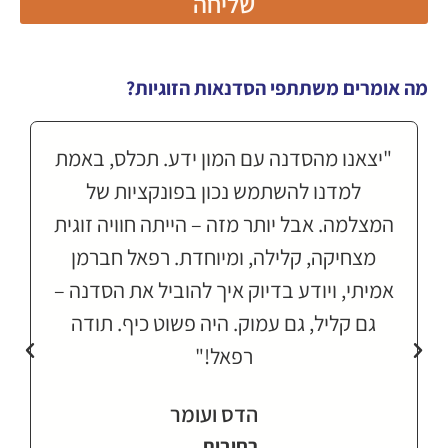
שליחה
מה אומרים משתתפי הסדנאות הזוגיות?
"הסדנה הייתה פשוט מדהימה - כאילו יצאנו
לאיזה מסע זוגי. היה גם ממש מצחיק. צילמנו
המון - גם אחד את השנייה, גם את הקשר
שלנו. ובאיזשהו רגע, מוטי אפילו גילה לי על
החופשה הבאה שלנו... דרך תמונה שהוא
צילם! היה פשוט כיף – רגעים קטנים של יחד.
תודה רפאל – היה קסום, אמיתי, ומומלץ
בחום."
מוטי ואנדריאה