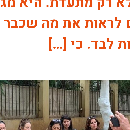
א רק מתעדת. היא מגלה
 לראות את מה שכבר ק
 לבד. כי […]