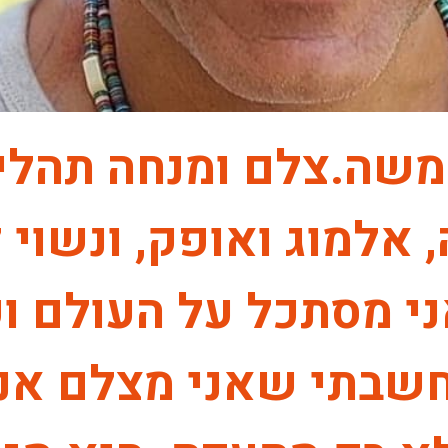
 משה.צלם ומנחה תהלי
 אלמוג ואופק, ונשוי ל
י מסתכל על העולם וע
שבתי שאני מצלם אנ