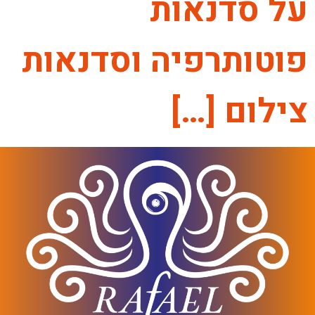
על סדנאות
פוטותרפיה וסדנאות
צילום […]