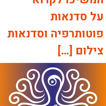
על סדנאות
פוטותרפיה וסדנאות
צילום […]