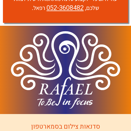
052-3608482
שלכם,
רפאל.
סדנאות צילום בסמארטפון