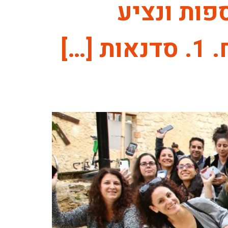
פות ונציע
…]