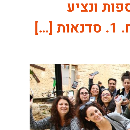
פות ונציע
…]